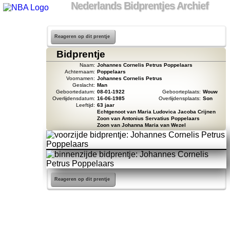
Nederlands Bidprentjes Archief
Reageren op dit prentje
Bidprentje
Naam:
Johannes Cornelis Petrus Poppelaars
Achternaam:
Poppelaars
Voornamen:
Johannes Cornelis Petrus
Geslacht:
Man
Geboortedatum:
08-01-1922
Geboorteplaats:
Wouw
Overlijdensdatum:
16-06-1985
Overlijdensplaats:
Son
Leeftijd:
63 jaar
Echtgenoot van Maria Ludovica Jacoba Crijnen
Zoon van Antonius Servatius Poppelaars
Zoon van Johanna Maria van Wezel
Reageren op dit prentje