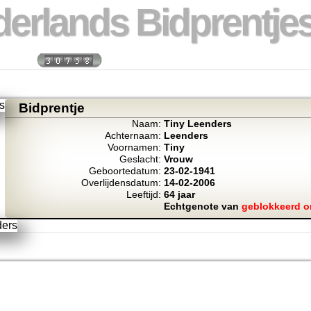
erlands Bidprentjes
 week:
Totaal bidprentje
Bidprentje
Naam:
Tiny Leenders
Achternaam:
Leenders
Voornamen:
Tiny
Geslacht:
Vrouw
Geboortedatum:
23-02-1941
Overlijdensdatum:
14-02-2006
Leeftijd:
64 jaar
Echtgenote van
geblokkeerd o