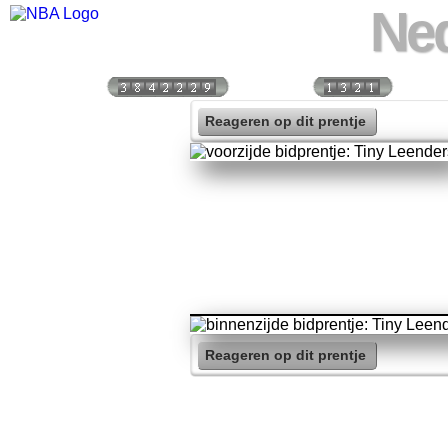
Ned
Bezoekers:
Vandaag:
Vorige
Reageren op dit prentje
Reageren op dit prentje