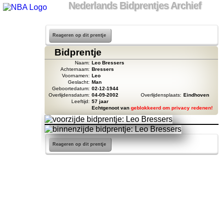
Nederlands Bidprentjes Archief
Reageren op dit prentje
Bidprentje
Naam:
Leo Bressers
Achternaam:
Bressers
Voornamen:
Leo
Geslacht:
Man
Geboortedatum:
02-12-1944
Overlijdensdatum:
04-09-2002
Overlijdensplaats:
Eindhoven
Leeftijd:
57 jaar
Echtgenoot van
geblokkeerd om privacy redenen!
Reageren op dit prentje