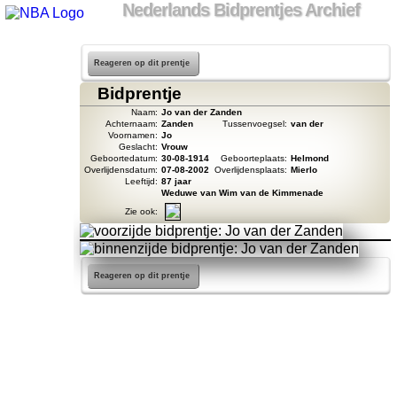
Nederlands Bidprentjes Archief
Reageren op dit prentje
Bidprentje
Naam:
Jo van der Zanden
Achternaam:
Zanden
Tussenvoegsel:
van der
Voornamen:
Jo
Geslacht:
Vrouw
Geboortedatum:
30-08-1914
Geboorteplaats:
Helmond
Overlijdensdatum:
07-08-2002
Overlijdensplaats:
Mierlo
Leeftijd:
87 jaar
Weduwe van Wim van de Kimmenade
Zie ook:
Reageren op dit prentje