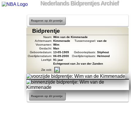
Nederlands Bidprentjes Archief
Reageren op dit prentje
Bidprentje
Naam:
Wim van de Kimmenade
Achternaam:
Kimmenade
Tussenvoegsel:
van de
Voornamen:
Wim
Geslacht:
Man
Geboortedatum:
13-05-1909
Geboorteplaats:
Stiphout
Overlijdensdatum:
06-09-2000
Overlijdensplaats:
Helmond
Leeftijd:
91 jaar
Echtgenoot van Jo van der Zanden
Zie ook:
Reageren op dit prentje