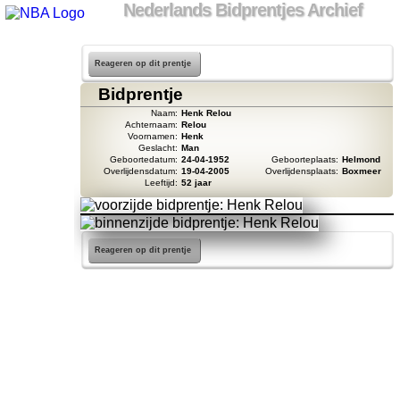
Nederlands Bidprentjes Archief
Reageren op dit prentje
Bidprentje
Naam:
Henk Relou
Achternaam:
Relou
Voornamen:
Henk
Geslacht:
Man
Geboortedatum:
24-04-1952
Geboorteplaats:
Helmond
Overlijdensdatum:
19-04-2005
Overlijdensplaats:
Boxmeer
Leeftijd:
52 jaar
Reageren op dit prentje