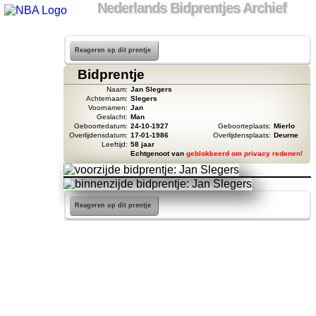
Nederlands Bidprentjes Archief
Reageren op dit prentje
Bidprentje
Naam:
Jan Slegers
Achternaam:
Slegers
Voornamen:
Jan
Geslacht:
Man
Geboortedatum:
24-10-1927
Geboorteplaats:
Mierlo
Overlijdensdatum:
17-01-1986
Overlijdensplaats:
Deurne
Leeftijd:
58 jaar
Echtgenoot van
geblokkeerd om privacy redenen!
Reageren op dit prentje