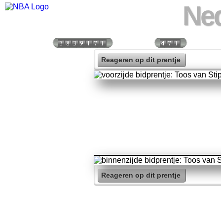
Ned
Bezoekers:
Vandaag:
Vorige 
Reageren op dit prentje
Reageren op dit prentje