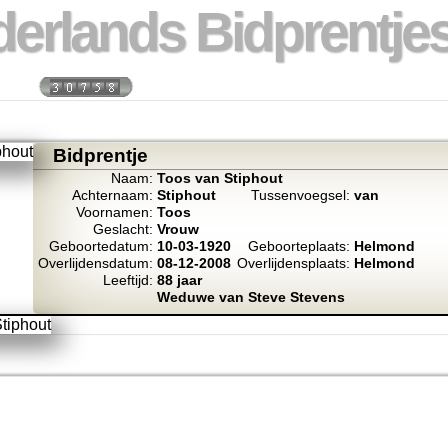
erlands Bidprentjes
week:
Totaal bidprentje
Bidprentje
Naam:
Toos van Stiphout
Achternaam:
Stiphout
Tussenvoegsel:
van
Voornamen:
Toos
Geslacht:
Vrouw
Geboortedatum:
10-03-1920
Geboorteplaats:
Helmond
Overlijdensdatum:
08-12-2008
Overlijdensplaats:
Helmond
Leeftijd:
88 jaar
Weduwe van Steve Stevens