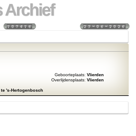
 Archief
s:
Laatst bijgewerkt:
Geboorteplaats:
Vlierden
Overlijdensplaats:
Vlierden
6 te 's-Hertogenbosch