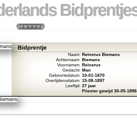
erlands Bidprentjes
 week:
Totaal bidprentje
Bidprentje
Naam:
Reinerus Biemans
Achternaam:
Biemans
Voornamen:
Reinerus
Geslacht:
Man
Geboortedatum:
10-01-1870
Overlijdensdatum:
15-08-1897
Leeftijd:
27 jaar
Priester gewijd 30-05-189