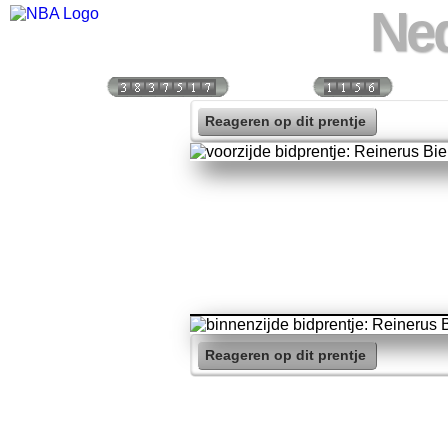
Ned
Bezoekers:
Vandaag:
Vorige
Reageren op dit prentje
Reageren op dit prentje