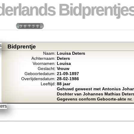
erlands Bidprentjes
 week:
Totaal bidprentje
Bidprentje
Naam:
Louisa Deters
Achternaam:
Deters
Voornamen:
Louisa
Geslacht:
Vrouw
Geboortedatum:
21-09-1897
Overlijdensdatum:
28-02-1986
Leeftijd:
88 jaar
Gehuwd geweest met Antonius Johan
Dochter van Johannes Mathias Deter
Gegevens conform Geboorte-akte nr. 5