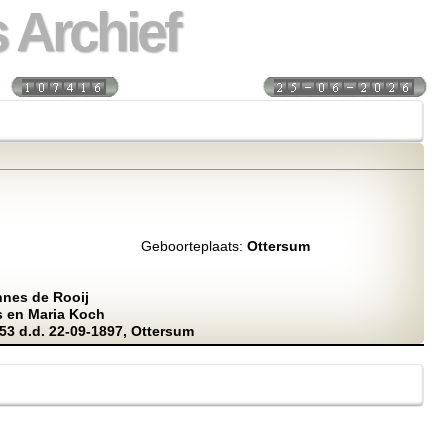
 Archief
s:
Laatst bijgewerkt:
Geboorteplaats:
Ottersum
nes de Rooij
s en Maria Koch
3 d.d. 22-09-1897, Ottersum