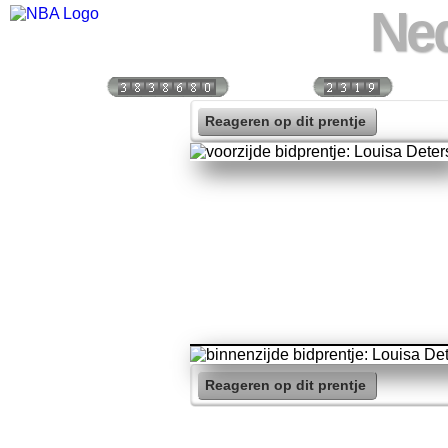
Ned
Bezoekers:
Vandaag:
Vorige
Reageren op dit prentje
Reageren op dit prentje