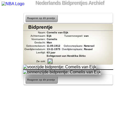
Nederlands Bidprentjes Archief
Reageren op dit prentje
Bidprentje
Naam:
Cornelis van Eijk
Achternaam:
Eijk
Tussenvoegsel:
van
Voornamen:
Cornelis
Geslacht:
Man
Geboortedatum:
11-05-1912
Geboorteplaats:
Netersel
Overlijdensdatum:
13-11-1975
Overlijdensplaats:
Reusel
Leeftijd:
63 jaar
Echtgenoot van Hendrika Dirkx
Zie ook:
Reageren op dit prentje