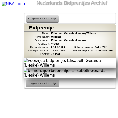
Nederlands Bidprentjes Archief
Reageren op dit prentje
Bidprentje
Naam:
Elisabeth Gerarda (Lieske) Willems
Achternaam:
Willems
Voornamen:
Elisabeth Gerarda (Lieske)
Geslacht:
Vrouw
Geboortedatum:
27-08-1924
Geboorteplaats:
Aalst (NB)
Overlijdensdatum:
29-05-1997
Overlijdensplaats:
Valkenswaard
Leeftijd:
72 jaar
Reageren op dit prentje