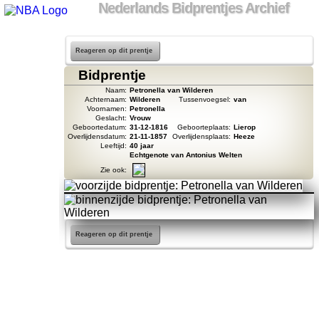
Nederlands Bidprentjes Archief
Reageren op dit prentje
Bidprentje
Naam:
Petronella van Wilderen
Achternaam:
Wilderen
Tussenvoegsel:
van
Voornamen:
Petronella
Geslacht:
Vrouw
Geboortedatum:
31-12-1816
Geboorteplaats:
Lierop
Overlijdensdatum:
21-11-1857
Overlijdensplaats:
Heeze
Leeftijd:
40 jaar
Echtgenote van Antonius Welten
Zie ook:
Reageren op dit prentje