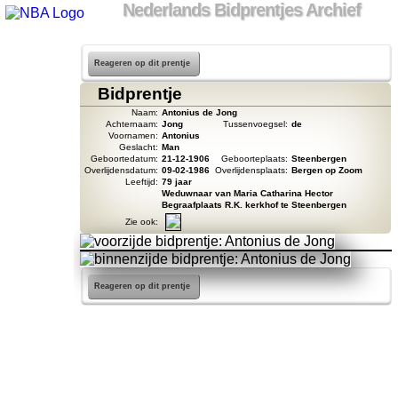
Nederlands Bidprentjes Archief
Reageren op dit prentje
Bidprentje
Naam:
Antonius de Jong
Achternaam:
Jong
Tussenvoegsel:
de
Voornamen:
Antonius
Geslacht:
Man
Geboortedatum:
21-12-1906
Geboorteplaats:
Steenbergen
Overlijdensdatum:
09-02-1986
Overlijdensplaats:
Bergen op Zoom
Leeftijd:
79 jaar
Weduwnaar van Maria Catharina Hector
Begraafplaats R.K. kerkhof te Steenbergen
Zie ook:
Reageren op dit prentje