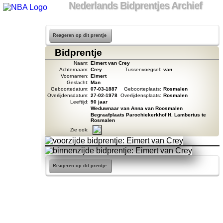
Nederlands Bidprentjes Archief
Reageren op dit prentje
Bidprentje
Naam:
Eimert van Crey
Achternaam:
Crey
Tussenvoegsel:
van
Voornamen:
Eimert
Geslacht:
Man
Geboortedatum:
07-03-1887
Geboorteplaats:
Rosmalen
Overlijdensdatum:
27-02-1978
Overlijdensplaats:
Rosmalen
Leeftijd:
90 jaar
Weduwnaar van Anna van Roosmalen
Begraafplaats Parochiekerkhof H. Lambertus te
Rosmalen
Zie ook:
Reageren op dit prentje