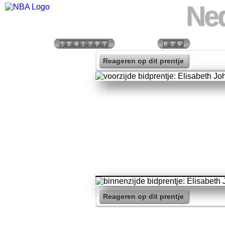
Ned
Bezoekers:
Vandaag:
Vorige 
Reageren op dit prentje
Reageren op dit prentje