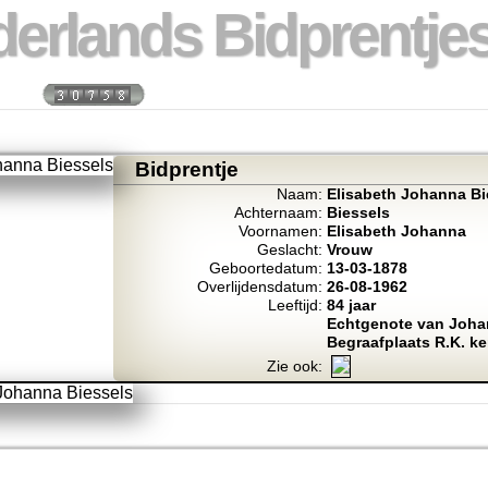
erlands Bidprentjes
week:
Totaal bidprentje
Bidprentje
Naam:
Elisabeth Johanna Bi
Achternaam:
Biessels
Voornamen:
Elisabeth Johanna
Geslacht:
Vrouw
Geboortedatum:
13-03-1878
Overlijdensdatum:
26-08-1962
Leeftijd:
84 jaar
Echtgenote van Joha
Begraafplaats R.K. k
Zie ook: