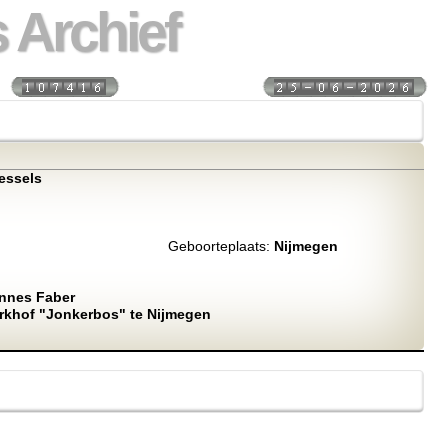
 Archief
s:
Laatst bijgewerkt:
essels
Geboorteplaats:
Nijmegen
nnes Faber
erkhof "Jonkerbos" te Nijmegen