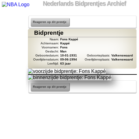
Nederlands Bidprentjes Archief
Reageren op dit prentje
Bidprentje
Naam:
Fons Kappé
Achternaam:
Kappé
Voornamen:
Fons
Geslacht:
Man
Geboortedatum:
10-01-1931
Geboorteplaats:
Valkenswaard
Overlijdensdatum:
09-06-1994
Overlijdensplaats:
Valkenswaard
Leeftijd:
63 jaar
Reageren op dit prentje