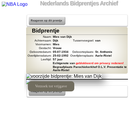
Nederlands Bidprentjes Archief
Reageren op dit prentje
Bidprentje
Naam:
Mies van Dijk
Achternaam:
Dijk
Tussenvoegsel:
van
Voornamen:
Mies
Geslacht:
Vrouw
Geboortedatum:
05-07-1934
Geboorteplaats:
St. Anthonis
Overlijdensdatum:
25-02-1992
Overlijdensplaats:
Aarle-Rixtel
Leeftijd:
57 jaar
Echtgenote van
geblokkeerd om privacy redenen!
Begraafplaats Parochiekerkhof O.L.V. Presentatie te
Aarle-Rixtel
Verzoek tot vrijgave
Reageren op dit prentje