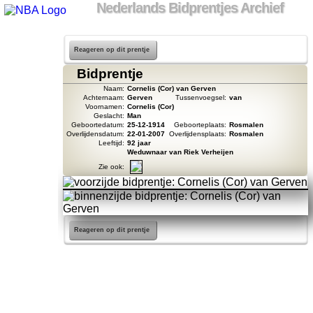
Nederlands Bidprentjes Archief
Reageren op dit prentje
Bidprentje
Naam:
Cornelis (Cor) van Gerven
Achternaam:
Gerven
Tussenvoegsel:
van
Voornamen:
Cornelis (Cor)
Geslacht:
Man
Geboortedatum:
25-12-1914
Geboorteplaats:
Rosmalen
Overlijdensdatum:
22-01-2007
Overlijdensplaats:
Rosmalen
Leeftijd:
92 jaar
Weduwnaar van Riek Verheijen
Zie ook:
Reageren op dit prentje