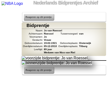
Nederlands Bidprentjes Archief
Reageren op dit prentje
Bidprentje
Naam:
Jo van Roessel
Achternaam:
Roessel
Tussenvoegsel:
van
Voornamen:
Jo
Geslacht:
Vrouw
Geboortedatum:
19-02-1921
Geboorteplaats:
Oisterwijk
Overlijdensdatum:
05-12-2010
Overlijdensplaats:
Tilburg
Leeftijd:
89 jaar
Weduwe van Nico van Riel
Reageren op dit prentje