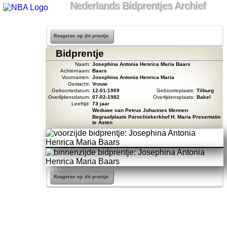
Nederlands Bidprentjes Archief
Reageren op dit prentje
Bidprentje
Naam:
Josephina Antonia Henrica Maria Baars
Achternaam:
Baars
Voornamen:
Josephina Antonia Henrica Maria
Geslacht:
Vrouw
Geboortedatum:
12-01-1909
Geboorteplaats:
Tilburg
Overlijdensdatum:
07-02-1982
Overlijdensplaats:
Bakel
Leeftijd:
73 jaar
Weduwe van Petrus Johannes Mennen
Begraafplaats Parochiekerkhof H. Maria Presentatie
te Asten
Reageren op dit prentje