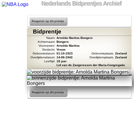
Nederlands Bidprentjes Archief
Reageren op dit prentje
Bidprentje
Naam:
Arnolda Martina Bongers
Achternaam:
Bongers
Voornamen:
Arnolda Martina
Geslacht:
Vrouw
Geboortedatum:
01-10-1923
Geboorteplaats:
Zeeland
Overlijdensdatum:
14-06-1942
Overlijdensplaats:
Zeeland
Leeftijd:
18 jaar
Lid van de Zangeressen der Maria-Congregatie
Reageren op dit prentje