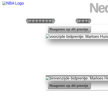
Ned
Bezoekers:
Vandaag:
Vorige 
Reageren op dit prentje
Reageren op dit prentje