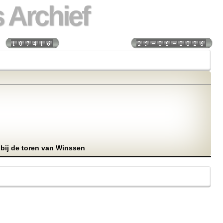
 Archief
s:
Laatst bijgewerkt:
bij de toren van Winssen