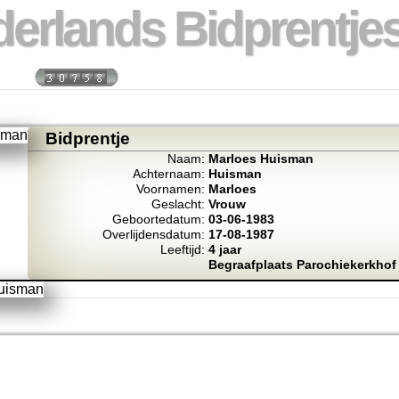
erlands Bidprentjes
week:
Totaal bidprentje
Bidprentje
Naam:
Marloes Huisman
Achternaam:
Huisman
Voornamen:
Marloes
Geslacht:
Vrouw
Geboortedatum:
03-06-1983
Overlijdensdatum:
17-08-1987
Leeftijd:
4 jaar
Begraafplaats Parochiekerkhof 