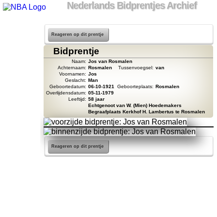
Nederlands Bidprentjes Archief
Reageren op dit prentje
Bidprentje
Naam:
Jos van Rosmalen
Achternaam:
Rosmalen
Tussenvoegsel:
van
Voornamen:
Jos
Geslacht:
Man
Geboortedatum:
06-10-1921
Geboorteplaats:
Rosmalen
Overlijdensdatum:
05-11-1979
Leeftijd:
58 jaar
Echtgenoot van W. (Mien) Hoedemakers
Begraafplaats Kerkhof H. Lambertus te Rosmalen
Reageren op dit prentje