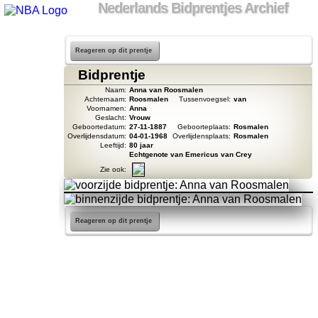
Nederlands Bidprentjes Archief
Reageren op dit prentje
Bidprentje
Naam:
Anna van Roosmalen
Achternaam:
Roosmalen
Tussenvoegsel:
van
Voornamen:
Anna
Geslacht:
Vrouw
Geboortedatum:
27-11-1887
Geboorteplaats:
Rosmalen
Overlijdensdatum:
04-01-1968
Overlijdensplaats:
Rosmalen
Leeftijd:
80 jaar
Echtgenote van Emericus van Crey
Zie ook:
Reageren op dit prentje