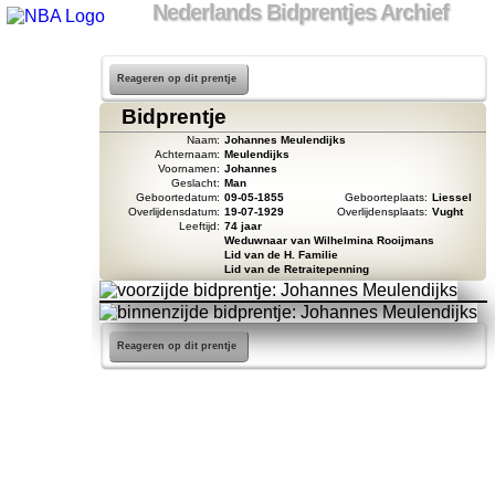
Nederlands Bidprentjes Archief
Reageren op dit prentje
Bidprentje
Naam:
Johannes Meulendijks
Achternaam:
Meulendijks
Voornamen:
Johannes
Geslacht:
Man
Geboortedatum:
09-05-1855
Geboorteplaats:
Liessel
Overlijdensdatum:
19-07-1929
Overlijdensplaats:
Vught
Leeftijd:
74 jaar
Weduwnaar van Wilhelmina Rooijmans
Lid van de H. Familie
Lid van de Retraitepenning
Reageren op dit prentje