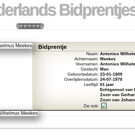
erlands Bidprentjes
 week:
Totaal bidprentje
Bidprentje
Naam:
Antonius Wilhel
Achternaam:
Meekes
Voornamen:
Antonius Wilhel
Geslacht:
Man
Geboortedatum:
23-01-1909
Overlijdensdatum:
24-07-1970
Leeftijd:
61 jaar
Echtgenoot van 
Zoon van Gerha
Zoon van Johann
Zie ook: