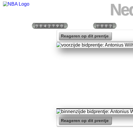
Ned
Bezoekers:
Vandaag:
Vorige
Reageren op dit prentje
Reageren op dit prentje