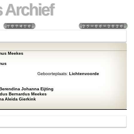
 Archief
s:
Laatst bijgewerkt:
mus Meekes
mus
Geboorteplaats:
Lichtenvoorde
Berendina Johanna Eijting
rdus Bernardus Meekes
a Aleida Gierkink