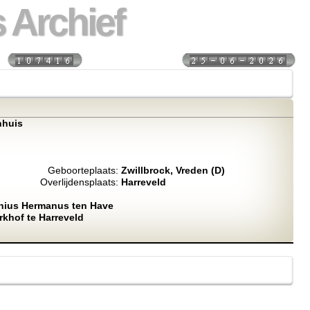
 Archief
s:
Laatst bijgewerkt:
nhuis
Geboorteplaats:
Zwillbrock, Vreden (D)
Overlijdensplaats:
Harreveld
nius Hermanus ten Have
rkhof te Harreveld