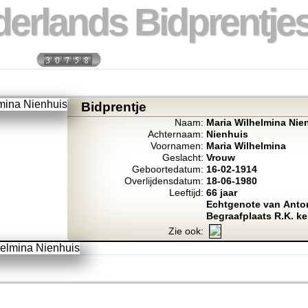
erlands Bidprentjes
 week:
Totaal bidprentje
Bidprentje
Naam:
Maria Wilhelmina Nie
Achternaam:
Nienhuis
Voornamen:
Maria Wilhelmina
Geslacht:
Vrouw
Geboortedatum:
16-02-1914
Overlijdensdatum:
18-06-1980
Leeftijd:
66 jaar
Echtgenote van Anto
Begraafplaats R.K. ke
Zie ook: