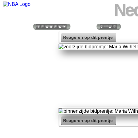
Ned
Bezoekers:
Vandaag:
Vorige
Reageren op dit prentje
Reageren op dit prentje