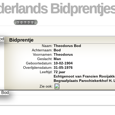
erlands Bidprentjes
 week:
Totaal bidprentje
Bidprentje
Naam:
Theodorus Bod
Achternaam:
Bod
Voornamen:
Theodorus
Geslacht:
Man
Geboortedatum:
10-02-1904
Overlijdensdatum:
31-05-1976
Leeftijd:
72 jaar
Echtgenoot van Francien Rooijakk
Begraafplaats Parochiekerkhof H.
Zie ook: