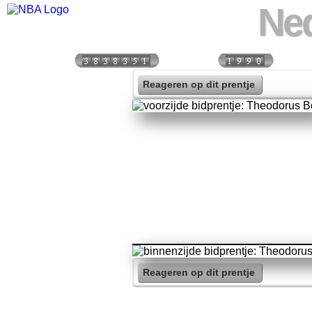
Ned
Bezoekers:
Vandaag:
Vorige
Reageren op dit prentje
Reageren op dit prentje