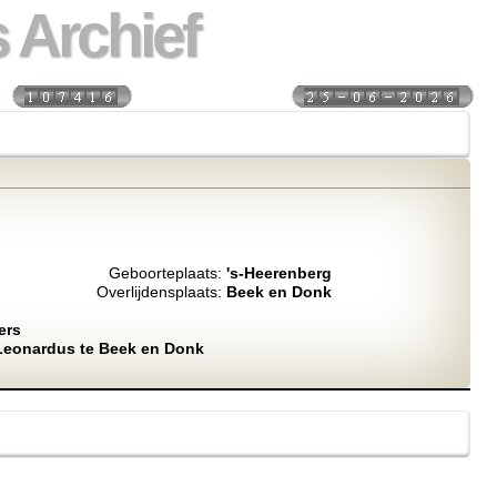
 Archief
s:
Laatst bijgewerkt:
Geboorteplaats:
's-Heerenberg
Overlijdensplaats:
Beek en Donk
ers
 Leonardus te Beek en Donk