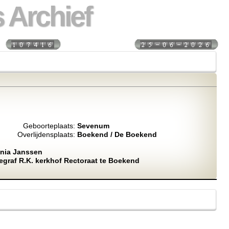
 Archief
s:
Laatst bijgewerkt:
Geboorteplaats:
Sevenum
Overlijdensplaats:
Boekend / De Boekend
onia Janssen
iegraf R.K. kerkhof Rectoraat te Boekend