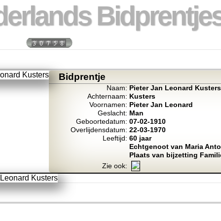
erlands Bidprentjes
 week:
Totaal bidprentje
Bidprentje
Naam:
Pieter Jan Leonard Kusters
Achternaam:
Kusters
Voornamen:
Pieter Jan Leonard
Geslacht:
Man
Geboortedatum:
07-02-1910
Overlijdensdatum:
22-03-1970
Leeftijd:
60 jaar
Echtgenoot van Maria Ant
Plaats van bijzetting Famil
Zie ook: