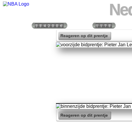
Ned
Bezoekers:
Vandaag:
Vorige
Reageren op dit prentje
Reageren op dit prentje