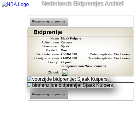
Nederlands Bidprentjes Archief
Reageren op dit prentje
Bidprentje
Naam:
Sjaak Kuipers
Achternaam:
Kuipers
Voornamen:
Sjaak
Geslacht:
Man
Geboortedatum:
25-10-1910
Geboorteplaats:
Eindhoven
Overlijdensdatum:
21-02-1988
Overlijdensplaats:
Eindhoven
Leeftijd:
77 jaar
Echtgenoot van Mien Loomans
Zie ook:
Reageren op dit prentje