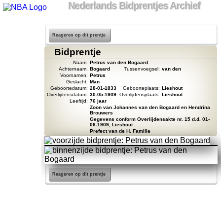
Nederlands Bidprentjes Archief
Reageren op dit prentje
Bidprentje
Naam:
Petrus van den Bogaard
Achternaam:
Bogaard
Tussenvoegsel:
van den
Voornamen:
Petrus
Geslacht:
Man
Geboortedatum:
28-01-1833
Geboorteplaats:
Lieshout
Overlijdensdatum:
30-05-1909
Overlijdensplaats:
Lieshout
Leeftijd:
76 jaar
Zoon van Johannes van den Bogaard en Hendrina
Brouwers
Gegevens conform Overlijdensakte nr. 15 d.d. 01-
06-1909, Lieshout
Prefect van de H. Familie
Reageren op dit prentje