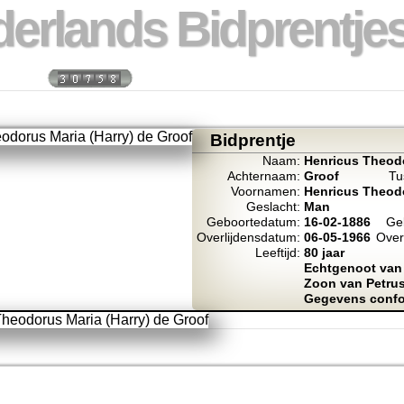
erlands Bidprentjes
 week:
Totaal bidprentje
Bidprentje
Naam:
Henricus Theodo
Achternaam:
Groof
Tu
Voornamen:
Henricus Theodo
Geslacht:
Man
Geboortedatum:
16-02-1886
Geb
Overlijdensdatum:
06-05-1966
Overl
Leeftijd:
80 jaar
Echtgenoot van 
Zoon van Petrus
Gegevens confor