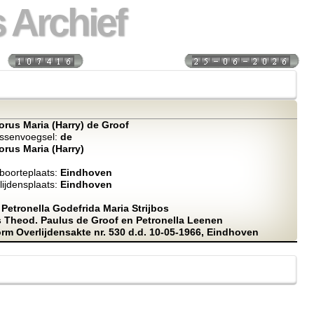
 Archief
s:
Laatst bijgewerkt:
rus Maria (Harry) de Groof
ssenvoegsel:
de
rus Maria (Harry)
oorteplaats:
Eindhoven
ijdensplaats:
Eindhoven
Petronella Godefrida Maria Strijbos
 Theod. Paulus de Groof en Petronella Leenen
m Overlijdensakte nr. 530 d.d. 10-05-1966, Eindhoven