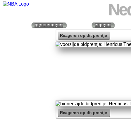
Ned
Bezoekers:
Vandaag:
Vorige
Reageren op dit prentje
Reageren op dit prentje