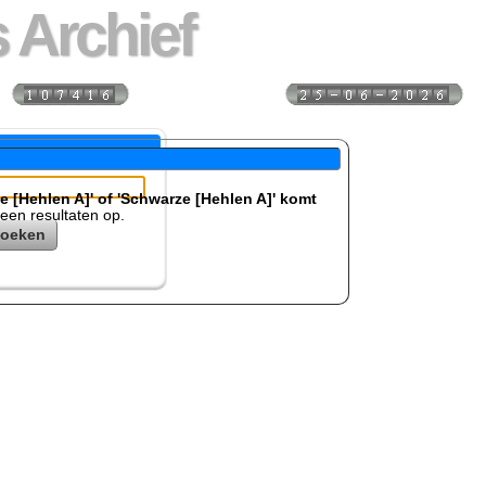
 Archief
s:
Laatst bijgewerkt:
e [Hehlen A]' of 'Schwarze [Hehlen A]' komt
geen resultaten op.
zoeken