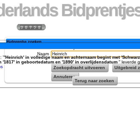
erlands Bidprentjes
 week:
Totaal bidprentje
Bidprentje zoeken
Geef zoekopdracht in...
Naam
: "
'Heinrich' in volledige naam en achternaam begint met 'Schwarz
 '1817' in geboortedatum en '1890' in overlijdensdatum
" leverde 
ps
Zoekopdracht uitvoeren
Uitgebreid 
Annuleren
Terug naar zoeken