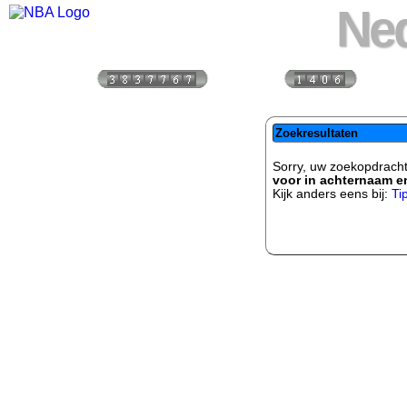
Ned
Bezoekers:
Vandaag:
Vorige
Zoekresultaten
Sorry, uw zoekopdracht
voor in achternaam en
Kijk anders eens bij:
Ti