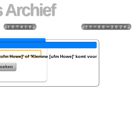
 Archief
s:
Laatst bijgewerkt:
[ufm Howe]' of 'Klemme [ufm Howe]' komt voor
zoeken