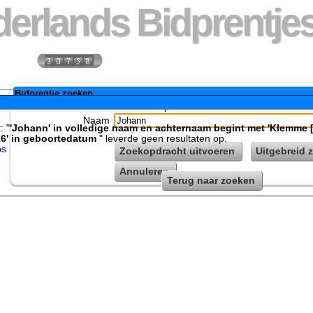
erlands Bidprentjes
 week:
Totaal bidprentje
Bidprentje zoeken
Geef zoekopdracht in...
Naam
: "
'Johann' in volledige naam en achternaam begint met 'Klemme 
16' in geboortedatum
" leverde geen resultaten op.
ps
Zoekopdracht uitvoeren
Uitgebreid 
Annuleren
Terug naar zoeken