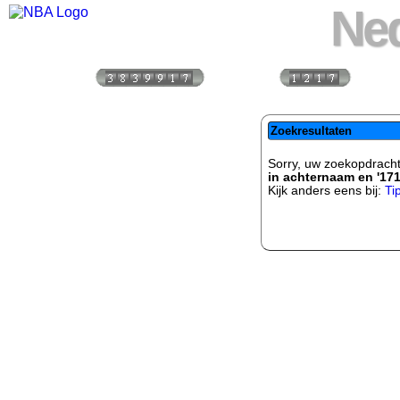
Ned
Bezoekers:
Vandaag:
Vorige
Zoekresultaten
Sorry, uw zoekopdracht
in achternaam en '17
Kijk anders eens bij:
Ti