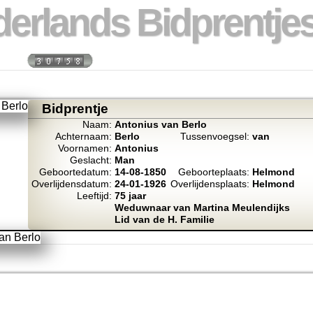
erlands Bidprentjes
week:
Totaal bidprentje
Bidprentje
Naam:
Antonius van Berlo
Achternaam:
Berlo
Tussenvoegsel:
van
Voornamen:
Antonius
Geslacht:
Man
Geboortedatum:
14-08-1850
Geboorteplaats:
Helmond
Overlijdensdatum:
24-01-1926
Overlijdensplaats:
Helmond
Leeftijd:
75 jaar
Weduwnaar van Martina Meulendijks
Lid van de H. Familie