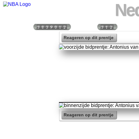
Ned
Bezoekers:
Vandaag:
Vorige 
Reageren op dit prentje
Reageren op dit prentje