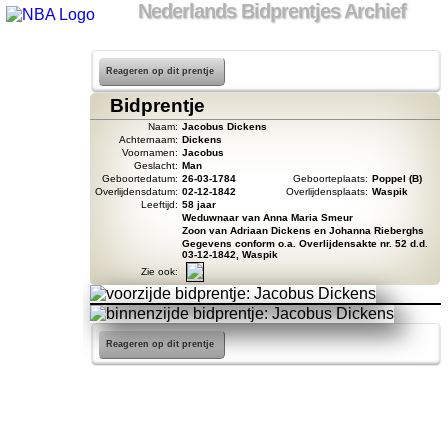
Nederlands Bidprentjes Archief
Reageren op dit prentje
Bidprentje
Naam:
Jacobus Dickens
Achternaam:
Dickens
Voornamen:
Jacobus
Geslacht:
Man
Geboortedatum:
26-03-1784
Geboorteplaats:
Poppel (B)
Overlijdensdatum:
02-12-1842
Overlijdensplaats:
Waspik
Leeftijd:
58 jaar
Weduwnaar van Anna Maria Smeur
Zoon van Adriaan Dickens en Johanna Rieberghs
Gegevens conform o.a. Overlijdensakte nr. 52 d.d.
03-12-1842, Waspik
Zie ook:
Reageren op dit prentje