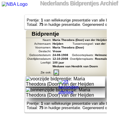
Nederlands Bidprentjes Archief
Prentje:
1
van willekeurige presentatie van alle bidprentjes va
Totaal:
75
in huidige presentatie. Gegenereerd op:
2026-08-07
Bidprentje
Naam:
Maria Theodora (Door) van der Heijden
Achternaam:
Heijden
Tussenvoegsel:
van der
Voornamen:
Maria Theodora (Door)
Geslacht:
Vrouw
Geboortedatum:
24-08-1908
Geboorteplaats:
Helmond
Overlijdensdatum:
12-10-2008
Overlijdensplaats:
Rosmalen
Leeftijd:
100 jaar
Weduwe van Hendrik van Doorn
Zie ook:
Prentje:
1
van willekeurige presentatie van alle bidprentjes va
Totaal:
75
in huidige presentatie. Gegenereerd op:
2026-08-07