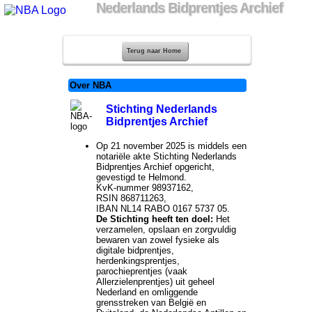
Nederlands Bidprentjes Archief
Terug naar Home
Over NBA
Stichting Nederlands
Bidprentjes Archief
Op 21 november 2025 is middels een
notariële akte Stichting Nederlands
Bidprentjes Archief opgericht,
gevestigd te Helmond.
KvK-nummer 98937162,
RSIN 868711263,
IBAN NL14 RABO 0167 5737 05.
De Stichting heeft ten doel:
Het
verzamelen, opslaan en zorgvuldig
bewaren van zowel fysieke als
digitale bidprentjes,
herdenkingsprentjes,
parochieprentjes (vaak
Allerzielenprentjes) uit geheel
Nederland en omliggende
grensstreken van België en