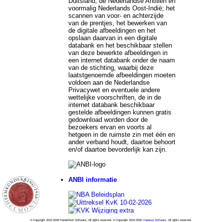
Duitsland, de Nederlandse Antillen en
voormalig Nederlands Oost-Indië; het
scannen van voor- en achterzijde
van de prentjes, het bewerken van
de digitale afbeeldingen en het
opslaan daarvan in een digitale
databank en het beschikbaar stellen
van deze bewerkte afbeeldingen in
een internet databank onder de naam
van de stichting, waarbij deze
laatstgenoemde afbeeldingen moeten
voldoen aan de Nederlandse
Privacywet en eventuele andere
wettelijke voorschriften, de in de
internet databank beschikbaar
gestelde afbeeldingen kunnen gratis
gedownload worden door de
bezoekers ervan en voorts al
hetgeen in de ruimste zin met één en
ander verband houdt, daartoe behoort
en/of daartoe bevorderlijk kan zijn.
ANBI informatie
© Copyright 2010-2026 PandaTech Software, All rights reserved. © Copyright 2010-2026
Impeesa Software
, All rights reserved.