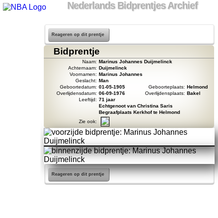
Nederlands Bidprentjes Archief
Reageren op dit prentje
Bidprentje
Naam:
Marinus Johannes Duijmelinck
Achternaam:
Duijmelinck
Voornamen:
Marinus Johannes
Geslacht:
Man
Geboortedatum:
01-05-1905
Geboorteplaats:
Helmond
Overlijdensdatum:
06-09-1976
Overlijdensplaats:
Bakel
Leeftijd:
71 jaar
Echtgenoot van Christina Saris
Begraafplaats Kerkhof te Helmond
Zie ook:
Reageren op dit prentje