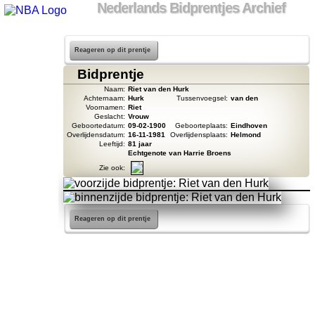
Nederlands Bidprentjes Archief
Reageren op dit prentje
Bidprentje
Naam:
Riet van den Hurk
Achternaam:
Hurk
Tussenvoegsel:
van den
Voornamen:
Riet
Geslacht:
Vrouw
Geboortedatum:
09-02-1900
Geboorteplaats:
Eindhoven
Overlijdensdatum:
16-11-1981
Overlijdensplaats:
Helmond
Leeftijd:
81 jaar
Echtgenote van Harrie Broens
Zie ook:
Reageren op dit prentje