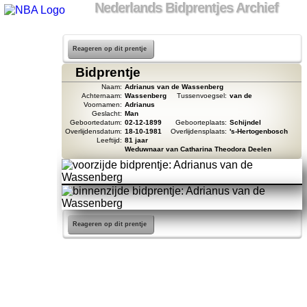
Nederlands Bidprentjes Archief
Reageren op dit prentje
Bidprentje
Naam:
Adrianus van de Wassenberg
Achternaam:
Wassenberg
Tussenvoegsel:
van de
Voornamen:
Adrianus
Geslacht:
Man
Geboortedatum:
02-12-1899
Geboorteplaats:
Schijndel
Overlijdensdatum:
18-10-1981
Overlijdensplaats:
's-Hertogenbosch
Leeftijd:
81 jaar
Weduwnaar van Catharina Theodora Deelen
Reageren op dit prentje