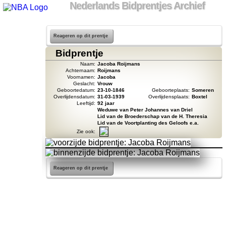
Nederlands Bidprentjes Archief
Reageren op dit prentje
Bidprentje
Naam:
Jacoba Roijmans
Achternaam:
Roijmans
Voornamen:
Jacoba
Geslacht:
Vrouw
Geboortedatum:
23-10-1846
Geboorteplaats:
Someren
Overlijdensdatum:
31-03-1939
Overlijdensplaats:
Boxtel
Leeftijd:
92 jaar
Weduwe van Peter Johannes van Driel
Lid van de Broederschap van de H. Theresia
Lid van de Voortplanting des Geloofs e.a.
Zie ook:
Reageren op dit prentje