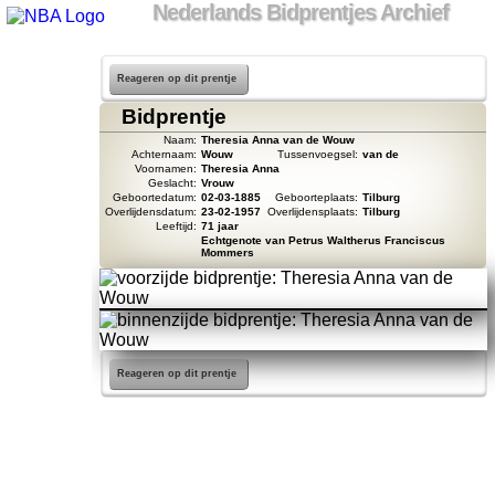
Nederlands Bidprentjes Archief
Reageren op dit prentje
Bidprentje
Naam:
Theresia Anna van de Wouw
Achternaam:
Wouw
Tussenvoegsel:
van de
Voornamen:
Theresia Anna
Geslacht:
Vrouw
Geboortedatum:
02-03-1885
Geboorteplaats:
Tilburg
Overlijdensdatum:
23-02-1957
Overlijdensplaats:
Tilburg
Leeftijd:
71 jaar
Echtgenote van Petrus Waltherus Franciscus
Mommers
Reageren op dit prentje