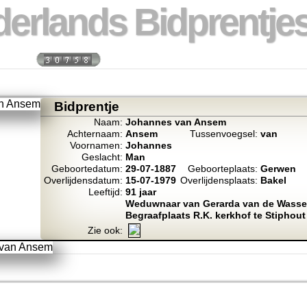
erlands Bidprentjes
 week:
Totaal bidprentje
Bidprentje
Naam:
Johannes van Ansem
Achternaam:
Ansem
Tussenvoegsel:
van
Voornamen:
Johannes
Geslacht:
Man
Geboortedatum:
29-07-1887
Geboorteplaats:
Gerwen
Overlijdensdatum:
15-07-1979
Overlijdensplaats:
Bakel
Leeftijd:
91 jaar
Weduwnaar van Gerarda van de Wass
Begraafplaats R.K. kerkhof te Stiphou
Zie ook: