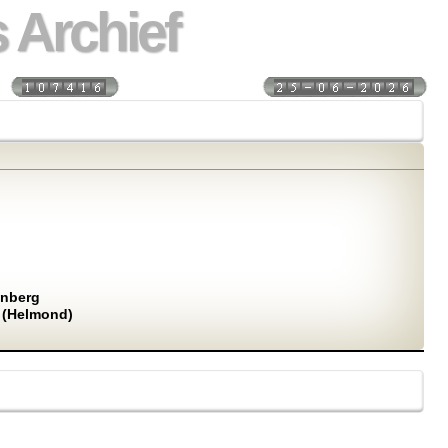
 Archief
s:
Laatst bijgewerkt:
enberg
t (Helmond)