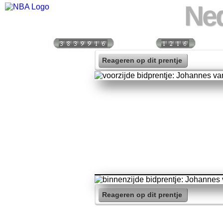
Ned
Bezoekers:
Vandaag:
Vorige
Reageren op dit prentje
Reageren op dit prentje