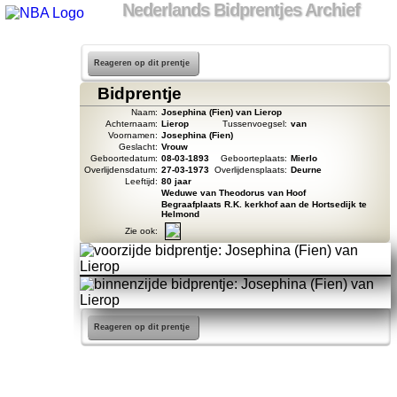
Nederlands Bidprentjes Archief
Reageren op dit prentje
Bidprentje
Naam:
Josephina (Fien) van Lierop
Achternaam:
Lierop
Tussenvoegsel:
van
Voornamen:
Josephina (Fien)
Geslacht:
Vrouw
Geboortedatum:
08-03-1893
Geboorteplaats:
Mierlo
Overlijdensdatum:
27-03-1973
Overlijdensplaats:
Deurne
Leeftijd:
80 jaar
Weduwe van Theodorus van Hoof
Begraafplaats R.K. kerkhof aan de Hortsedijk te
Helmond
Zie ook:
Reageren op dit prentje