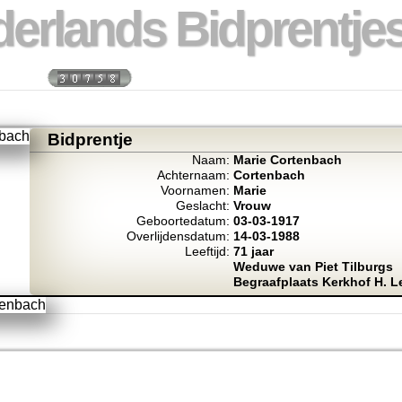
erlands Bidprentjes
 week:
Totaal bidprentje
Bidprentje
Naam:
Marie Cortenbach
Achternaam:
Cortenbach
Voornamen:
Marie
Geslacht:
Vrouw
Geboortedatum:
03-03-1917
Overlijdensdatum:
14-03-1988
Leeftijd:
71 jaar
Weduwe van Piet Tilburgs
Begraafplaats Kerkhof H. 