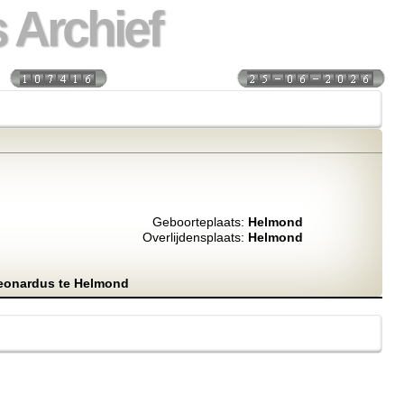
 Archief
s:
Laatst bijgewerkt:
Geboorteplaats:
Helmond
Overlijdensplaats:
Helmond
Leonardus te Helmond