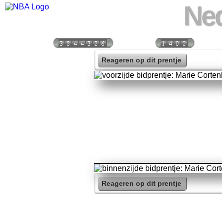
Ned
Bezoekers:
Vandaag:
Vorige
Reageren op dit prentje
Reageren op dit prentje