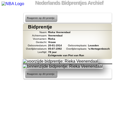
Nederlands Bidprentjes Archief
Reageren op dit prentje
Bidprentje
Naam:
Rieka Veenendaal
Achternaam:
Veenendaal
Voornamen:
Rieka
Geslacht:
Vrouw
Geboortedatum:
20-01-1914
Geboorteplaats:
Leusden
Overlijdensdatum:
05-07-1992
Overlijdensplaats:
's-Hertogenbosch
Leeftijd:
78 jaar
Echtgenote van Piet van Run
Reageren op dit prentje