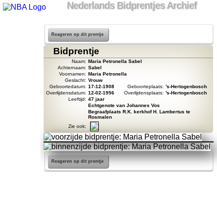
Nederlands Bidprentjes Archief
Reageren op dit prentje
Bidprentje
Naam:
Maria Petronella Sabel
Achternaam:
Sabel
Voornamen:
Maria Petronella
Geslacht:
Vrouw
Geboortedatum:
17-12-1908
Geboorteplaats:
's-Hertogenbosch
Overlijdensdatum:
12-02-1956
Overlijdensplaats:
's-Hertogenbosch
Leeftijd:
47 jaar
Echtgenote van Johannes Vos
Begraafplaats R.K. kerkhof H. Lambertus te
Rosmalen
Zie ook:
Reageren op dit prentje